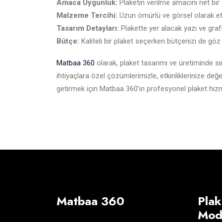
Amaca Uygunluk:
Plaketin verilme amacını net bir ş
Malzeme Tercihi:
Uzun ömürlü ve görsel olarak etk
Tasarım Detayları:
Plakette yer alacak yazı ve graf
Bütçe:
Kaliteli bir plaket seçerken bütçenizi de gö
Matbaa 360
olarak, plaket tasarımı ve üretiminde s
ihtiyaçlara özel çözümlerimizle, etkinliklerinize de
getirmek için Matbaa 360’ın profesyonel plaket hizm
Matbaa 360
Plak
Mode